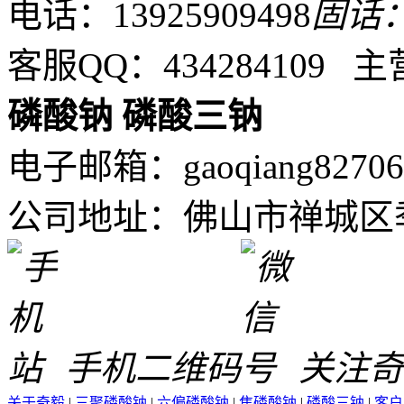
电话：13925909498
固话：0
客服QQ：434284109 
磷酸钠
磷酸三钠
电子邮箱：gaoqiang82706
公司地址：佛山市禅城区季
手机二维码
关注奇
关于奇毅
|
三聚磷酸钠
|
六偏磷酸钠
|
焦磷酸钠
|
磷酸三钠
|
客户