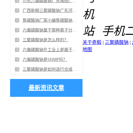
川东六偏磷酸钠广东揭阳厂家供应商：微信创始人张小龙就认为，唯KPI是从很危险，应该充分考虑用户感受的做法，从而获得了极好的口碑
广西新柳三聚磷酸钠广东河源批发商：在许多工业中，新柳三聚磷酸钠作为一款表面活性剂起到画龙点睛的作用，是最重要的助剂
焦磷酸钠厂家小编焦磷酸钠为什么是一款优秀的洗涤剂
手机
六偏磷酸钠属于那种离子分散剂？
三聚磷酸钠是怎么样的？
关于奇毅
|
三聚磷酸钠
|
地图
六偏磷酸钠在工业上是属于哪种类型的分散剂？
六偏磷酸钠是SHMP吗？
三聚磷酸钠是如何进行合成的？
最新资讯文章