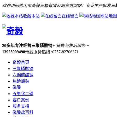
欢迎访问佛山市奇毅贸易有限公司官方网站！专业生产批发
三
收藏本站
在线留言
网站地图
20多年专注经营三聚磷酸钠
+ 销售与售后服务 +
13925909498
奇毅服务热线 :0757-82706371
奇毅首页
三聚磷酸钠
六偏磷酸钠
焦磷酸钠
磷酸
五氧化二磷
客户案例
服务支持
磷酸盐百科