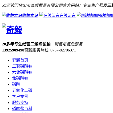
欢迎访问佛山市奇毅贸易有限公司官方网站！专业生产批发
三
收藏本站
在线留言
网站地图
20多年专注经营三聚磷酸钠
+ 销售与售后服务 +
13925909498
奇毅服务热线 :0757-82706371
奇毅首页
三聚磷酸钠
六偏磷酸钠
焦磷酸钠
磷酸
五氧化二磷
客户案例
服务支持
磷酸盐百科