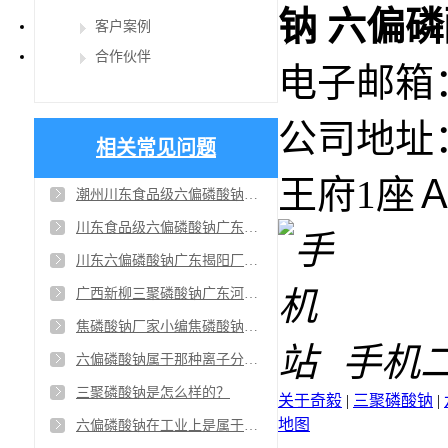
钠
六偏磷
客户案例
合作伙伴
电子邮箱：ga
公司地址
相关常见问题
王府1座Ａ
潮州川东食品级六偏磷酸钠代理商：第四届雄安装配式建筑及绿色建材展延期至九月举行，本届展会展示面积超20000 平米
川东食品级六偏磷酸钠广东揭阳厂家供应商：天然添加剂主要用于糕点、饮料、乳品等，原材主要来源于甘薯、萝ト、葡萄等，容易被消费者接受
川东六偏磷酸钠广东揭阳厂家供应商：微信创始人张小龙就认为，唯KPI是从很危险，应该充分考虑用户感受的做法，从而获得了极好的口碑
广西新柳三聚磷酸钠广东河源批发商：在许多工业中，新柳三聚磷酸钠作为一款表面活性剂起到画龙点睛的作用，是最重要的助剂
焦磷酸钠厂家小编焦磷酸钠为什么是一款优秀的洗涤剂
手机
六偏磷酸钠属于那种离子分散剂？
三聚磷酸钠是怎么样的？
关于奇毅
|
三聚磷酸钠
|
地图
六偏磷酸钠在工业上是属于哪种类型的分散剂？