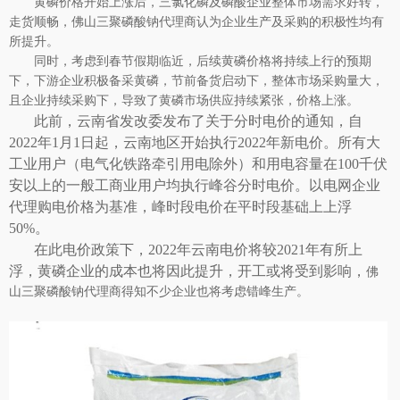
黄磷价格开始上涨后，三氯化磷及磷酸企业整体市场需求好转，
走货顺畅，
佛山三聚磷酸钠代理商
认为
企业生产及采购的积极性均有
所提升。
同时，考虑到春节假期临近，后续黄磷价格将持续上行的预期
下，下游企业积极备采黄磷，节前备货启动下，整体市场采购量大，
且企业持续采购下，导致了黄磷市场供应持续紧张，价格上涨。
此前，云南省发改委发布了关于分时电价的通知，自
2022
年
1
月
1
日起，云南地区开始执行
2022
年新电价。所有大
工业用户（电气化铁路牵引用电除外）和用电容量在
100
千伏
安以上的一般工商业用户均执行峰谷分时电价。以电网企业
代理购电价格为基准，峰时段电价在平时段基础上上浮
50%
。
在此电价政策下，
2022
年云南电价将较
2021
年有所上
浮，黄磷企业的成本也将因此提升，开工或将受到影响，
佛
山三聚磷酸钠代理商得知
不少企业也将考虑错峰生产。