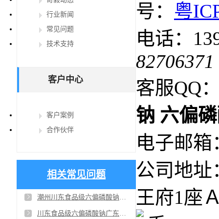
号：
粤IC
行业新闻
常见问题
电话：1392
技术支持
82706371
客户中心
客服QQ：4
钠
六偏磷
客户案例
合作伙伴
电子邮箱：ga
公司地址
相关常见问题
王府1座Ａ
潮州川东食品级六偏磷酸钠代理商：第四届雄安装配式建筑及绿色建材展延期至九月举行，本届展会展示面积超20000 平米
川东食品级六偏磷酸钠广东揭阳厂家供应商：天然添加剂主要用于糕点、饮料、乳品等，原材主要来源于甘薯、萝ト、葡萄等，容易被消费者接受