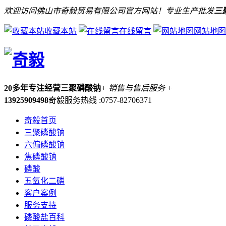
欢迎访问佛山市奇毅贸易有限公司官方网站！专业生产批发
三
收藏本站
在线留言
网站地图
20多年专注经营三聚磷酸钠
+ 销售与售后服务 +
13925909498
奇毅服务热线 :0757-82706371
奇毅首页
三聚磷酸钠
六偏磷酸钠
焦磷酸钠
磷酸
五氧化二磷
客户案例
服务支持
磷酸盐百科