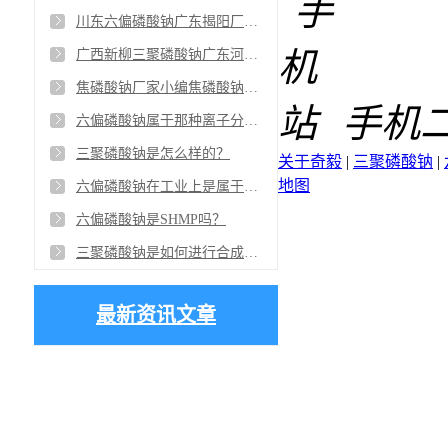
川东六偏磷酸钠广东揭阳厂家供应商：微信创始人张小龙就认为，唯KPI是从很危险，应该充分考虑用户感受的做法，从而获得了极好的口碑
广西新柳三聚磷酸钠广东河源批发商：在许多工业中，新柳三聚磷酸钠作为一款表面活性剂起到画龙点睛的作用，是最重要的助剂
焦磷酸钠厂家小编焦磷酸钠为什么是一款优秀的洗涤剂
手机
六偏磷酸钠属于那种离子分散剂？
三聚磷酸钠是怎么样的？
关于奇毅
|
三聚磷酸钠
|
地图
六偏磷酸钠在工业上是属于哪种类型的分散剂？
六偏磷酸钠是SHMP吗？
三聚磷酸钠是如何进行合成的？
最新资讯文章