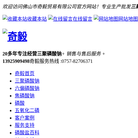
欢迎访问佛山市奇毅贸易有限公司官方网站！专业生产批发
三
收藏本站
在线留言
网站地图
20多年专注经营三聚磷酸钠
+ 销售与售后服务 +
13925909498
奇毅服务热线 :0757-82706371
奇毅首页
三聚磷酸钠
六偏磷酸钠
焦磷酸钠
磷酸
五氧化二磷
客户案例
服务支持
磷酸盐百科