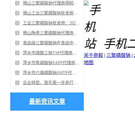
佛山三聚磷酸钠代理商得知黄磷企业报价再度上调2000元/吨，上周期末黄磷市场价格继续上涨，涨幅在3000-4000元/吨
佛山工业三聚磷酸钠批发商：2021年，新明珠集团将持续升级，踏上“百亿”征程，向中国共产党成立100周年献礼
工业三聚磷酸钠批发商：2020年化工行业增加值同比增长3.4%，增速同比回落1.4个百分点
佛山陶瓷三聚磷酸钠代理商认为在新的市场环境中，陶瓷企业必须同时面对不同品类之间和同一品类之间两个维度的市场竞争
手机
食品级三聚磷酸钠在食品中改良剂中的使用也在向复配方向发展，但是不同的食品需要起到的作用不一样
萍乡市磷酸三钠TSP代理商：磷酸三钠的优点就是能使织物毛细管效应提高
关于奇毅
|
三聚磷酸钠
|
地图
萍乡市焦磷酸钠SAPP代理商：焦磷酸钠在电镀工业用于配制电镀液，能与铁形成络合物
萍乡市六偏磷酸钠SMTP代理商分享“岩板热的背后有几大因素的推动”
企业转型，首先第一步是打造一个消费者品牌，萍乡市三聚磷酸钠STPP代理商是如何看待的？
最新资讯文章