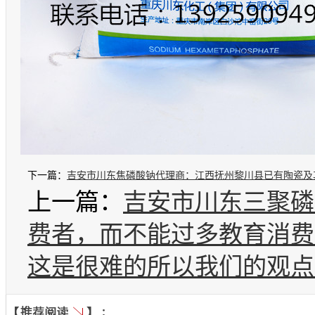
下一篇：
吉安市川东焦磷酸钠代理商：江西抚州黎川县已有陶瓷及其
上一篇：
吉安市川东三聚磷
家和地区
费者，而不能过多教育消费
这是很难的所以我们的观点