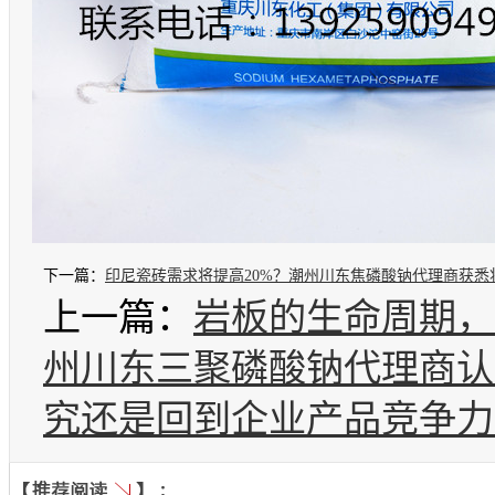
下一篇：
印尼瓷砖需求将提高20%？潮州川东焦磷酸钠代理商获悉
上一篇：
岩板的生命周期，
渡期
州川东三聚磷酸钠代理商认
究还是回到企业产品竞争力