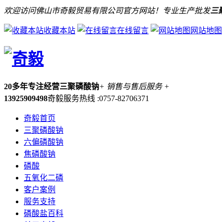
欢迎访问佛山市奇毅贸易有限公司官方网站！专业生产批发
三
收藏本站
在线留言
网站地图
20多年专注经营三聚磷酸钠
+ 销售与售后服务 +
13925909498
奇毅服务热线 :0757-82706371
奇毅首页
三聚磷酸钠
六偏磷酸钠
焦磷酸钠
磷酸
五氧化二磷
客户案例
服务支持
磷酸盐百科