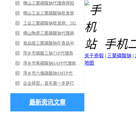
佛山三聚磷酸钠代理商得知黄磷企业报价再度上调2000元/吨，上周期末黄磷市场价格继续上涨，涨幅在3000-4000元/吨
佛山工业三聚磷酸钠批发商：2021年，新明珠集团将持续升级，踏上“百亿”征程，向中国共产党成立100周年献礼
工业三聚磷酸钠批发商：2020年化工行业增加值同比增长3.4%，增速同比回落1.4个百分点
佛山陶瓷三聚磷酸钠代理商认为在新的市场环境中，陶瓷企业必须同时面对不同品类之间和同一品类之间两个维度的市场竞争
手机
食品级三聚磷酸钠在食品中改良剂中的使用也在向复配方向发展，但是不同的食品需要起到的作用不一样
萍乡市磷酸三钠TSP代理商：磷酸三钠的优点就是能使织物毛细管效应提高
关于奇毅
|
三聚磷酸钠
|
地图
萍乡市焦磷酸钠SAPP代理商：焦磷酸钠在电镀工业用于配制电镀液，能与铁形成络合物
萍乡市六偏磷酸钠SMTP代理商分享“岩板热的背后有几大因素的推动”
企业转型，首先第一步是打造一个消费者品牌，萍乡市三聚磷酸钠STPP代理商是如何看待的？
最新资讯文章